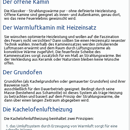
Der offene Kamin
Die Klassiker - Strahlungswärme pur - ohne definierte Heizleistung.
Offene Kamine sind geeignet als Innen- und Außenkamin, genau dort,
wo das reine Feuerelebnis gewünscht wird.
Der Warmluftkamin mit Heizeinsatz
Sie wünschen optimierte Heizleistung und wollen auf die Faszination
des Feuers nicht verzichten? Dann sollten Sie einen Heizeinsatz neuester
Technik wählen. Innerhalb des Kamineinsatzes werden zirkulierende
Luftmassen erwärmt und dem Raum durch Lüftungssysteme als
konvektive Wärme zugeführt. Die feuerfeste Scheibe des
Kamineinsatzes sorgt zusätzlich für ein Maß an Strahlungswärme. Bei
der Verkleidung aus Keramik oder Naturstein bleiben keine Wünsche
offen.
Der Grundofen
Grundöfen (als Kachelgrundofen oder gemauerter Grundofen) sind ihrer
Bauweise nach
ausschließlich für den Dauerbetrieb geeignet. Bedingt durch seine
Masse (bestehend aus Schamotte) ist dieses System als träge Heizung
zu betrachten und basiert auf dem Prinzip der Strahlungswärme, die
dann über einen langen Zeitraum abgegeben wird.
Die Kachelofenluftheizung
Die Kachelofenluftheizung beinhaltet zwei Prinzipien:
das Umluftsystem durch Erzeugung von Warmluft sorgt für eine
schnelle Wärme