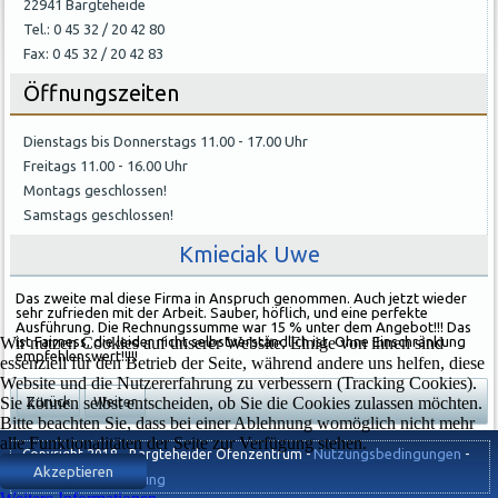
22941 Bargteheide
Tel.: 0 45 32 / 20 42 80
Fax: 0 45 32 / 20 42 83
Öffnungszeiten
Dienstags bis Donnerstags 11.00 - 17.00 Uhr
Freitags 11.00 - 16.00 Uhr
Montags geschlossen!
Samstags geschlossen!
Kmieciak Uwe
Das zweite mal diese Firma in Anspruch genommen. Auch jetzt wieder
sehr zufrieden mit der Arbeit. Sauber, höflich, und eine perfekte
Ausführung. Die Rechnungssumme war 15 % unter dem Angebot!!! Das
Wir nutzen Cookies auf unserer Website. Einige von ihnen sind
ist Fairness, die leider nicht selbstverständlich ist. Ohne Einschränkung
empfehlenswert!!!!!
essenziell für den Betrieb der Seite, während andere uns helfen, diese
Website und die Nutzererfahrung zu verbessern (Tracking Cookies).
Sie können selbst entscheiden, ob Sie die Cookies zulassen möchten.
Zurück
Weiter
Bitte beachten Sie, dass bei einer Ablehnung womöglich nicht mehr
alle Funktionalitäten der Seite zur Verfügung stehen.
Nutzungsbedingungen
Copyright 2018 - Bargteheider Ofenzentrum -
-
Akzeptieren
Datenschutzerklärung